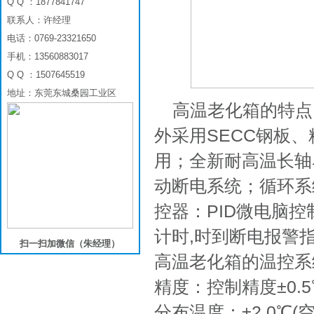
Q Q ：1877841747
联系人：许经理
电话：0769-23321650
手机：13560883017
Q Q ：1507645519
地址：东莞东城桑园工业区
高温老化箱的特点
外采用SECC钢板
用；全新耐高温长轴
动断电系统；循环系统
控器：PID微电脑
计时,时到断电报警
扫一扫加微信（朱经理）
高温老化箱的温控系
精度：控制精度±0.
分布温度：±2.0℃(