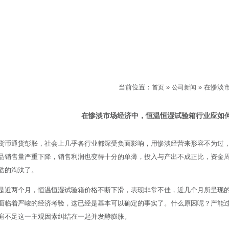
当前位置：
»
» 在惨淡
公司新闻
首页
公司新闻
在惨淡市场经济中，恒温恒湿试验箱行业应如
货币通货彭胀，社会上几乎各行业都深受负面影响，用惨淡经营来形容不为过
品销售量严重下降，销售利润也变得十分的单薄，投入与产出不成正比，资金
酷的淘汰了。
是近两个月，恒温恒湿试验箱价格不断下滑，表现非常不佳，近几个月所呈现
面临着严峻的经济考验，这已经是基本可以确定的事实了。什么原因呢？产能
遍不足这一主观因素纠结在一起并发酵膨胀。