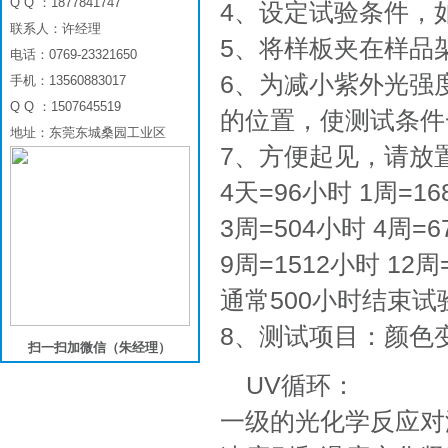
Q Q ：1877841747
4、设定试验条件，如4
联系人：许经理
5、将样板夹在样品
电话：0769-23321650
6、为减小紫外光强
手机：13560883017
Q Q ：1507645519
的位置，使测试条件
地址：东莞东城桑园工业区
7、方便起见，请放
4天=96小时 1周=16
3周=504小时 4周=6
9周=1512小时 12周
通常500小时结束
8、测试项目：颜色
扫一扫加微信（朱经理）
UV循环：
一级的光化学反应对