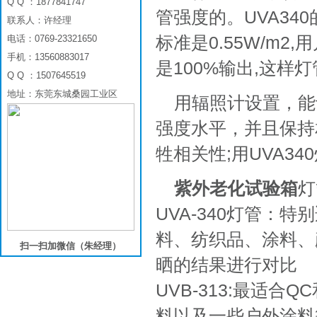
Q Q ：1877841747
管强度的。UVA340
联系人：许经理
标准是0.55W/m
电话：0769-23321650
手机：13560883017
是100%输出,这样
Q Q ：1507645519
地址：东莞东城桑园工业区
用辐照计设置，能
强度水平，并且保持
牲相关性;用UVA3
紫外老化试验箱
灯
UVA-340灯管：
料、纺织品、涂料、
扫一扫加微信（朱经理）
晒的结果进行对比
UVB-313:最适
料以及一些户外涂料