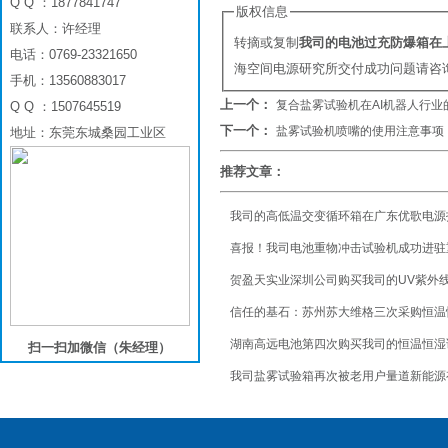
Q Q ：1877841747
版权信息
联系人：许经理
转摘或复制
我司的电池过充防爆箱在
电话：0769-23321650
海空间电源研究所交付成功问题请咨
手机：13560883017
上一个：
复合盐雾试验机在AI机器人行业
Q Q ：1507645519
下一个：
盐雾试验机喷嘴的使用注意事项
地址：东莞东城桑园工业区
推荐文章：
我司的高低温交变循环箱在广东优歌电源
喜报！我司电池重物冲击试验机成功进驻
贺盈天实业深圳公司购买我司的UV紫外
信任的基石：苏州苏大维格三次采购恒温
湖南高远电池第四次购买我司的恒温恒湿
扫一扫加微信（朱经理）
我司盐雾试验箱再次被老用户量道新能源