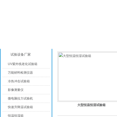
产品分类
大尺寸恒温恒湿试验箱
试验设备厂家
UV紫外线老化试验箱
万能材料检测仪器
冷热冲击试验箱
影像测量仪
微电脑拉力试验机
大型恒温恒湿试验箱
快速升降温试验箱
恒温恒湿箱