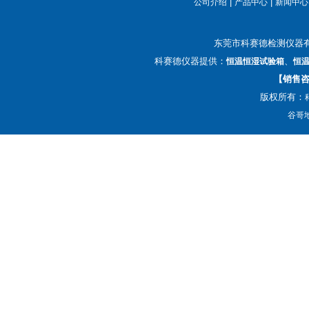
|
|
公司介绍
产品中心
新闻中心
东莞市科赛德检测仪器
科赛德仪器提供：
、
恒温恒湿试验箱
恒
【销售咨询
版权所有：
谷哥