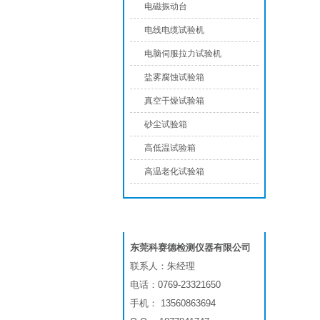
电磁振动台
电线电缆试验机
电脑伺服拉力试验机
盐雾腐蚀试验箱
真空干燥试验箱
砂尘试验箱
高低温试验箱
高温老化试验箱
联系我们
东莞科赛德检测仪器有限公司
联系人：朱经理
电话：0769-23321650
手机： 13560863694