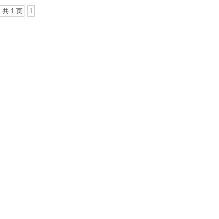
，共 1 页
1