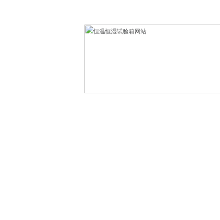
欢迎光临东莞市科赛德检测仪器有限公司！
网站首页
产品中心