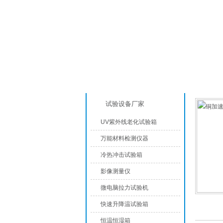
产品分类
试验设备厂家
UV紫外线老化试验箱
万能材料检测仪器
冷热冲击试验箱
影像测量仪
微电脑拉力试验机
快速升降温试验箱
恒温恒湿箱