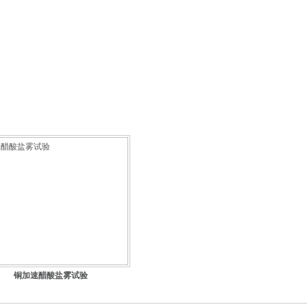
盐雾
铜加速醋酸盐雾试验