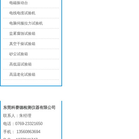
电磁振动台
电线电缆试验机
电脑伺服拉力试验机
盐雾腐蚀试验箱
真空干燥试验箱
砂尘试验箱
高低温试验箱
高温老化试验箱
联系我们
东莞科赛德检测仪器有限公司
联系人：朱经理
电话：0769-23321650
手机： 13560863694