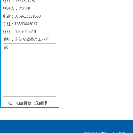
Q Q ：1877841747
联系人：许经理
电话：0769-23321650
手机：13560883017
Q Q ：1507645519
地址：东莞东城桑园工业区
扫一扫加微信（朱经理）