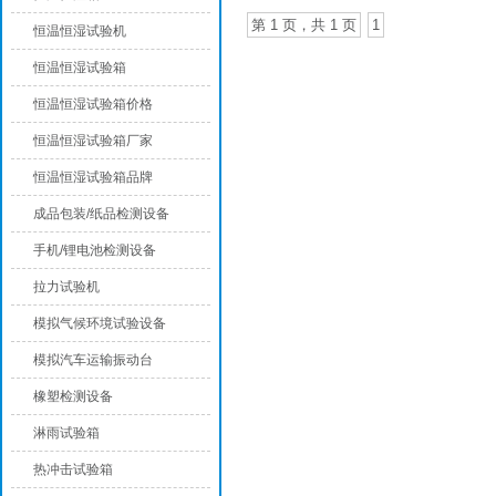
第 1 页，共 1 页
1
恒温恒湿试验机
恒温恒湿试验箱
恒温恒湿试验箱价格
恒温恒湿试验箱厂家
恒温恒湿试验箱品牌
成品包装/纸品检测设备
手机/锂电池检测设备
拉力试验机
模拟气候环境试验设备
模拟汽车运输振动台
橡塑检测设备
淋雨试验箱
热冲击试验箱