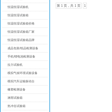
第 1 页，共 1 页
1
恒温恒湿试验机
恒温恒湿试验箱
恒温恒湿试验箱价格
恒温恒湿试验箱厂家
恒温恒湿试验箱品牌
成品包装/纸品检测设备
手机/锂电池检测设备
拉力试验机
模拟气候环境试验设备
模拟汽车运输振动台
橡塑检测设备
淋雨试验箱
热冲击试验箱