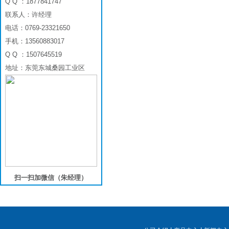
Q Q ：1877841747
联系人：许经理
电话：0769-23321650
手机：13560883017
Q Q ：1507645519
地址：东莞东城桑园工业区
扫一扫加微信（朱经理）