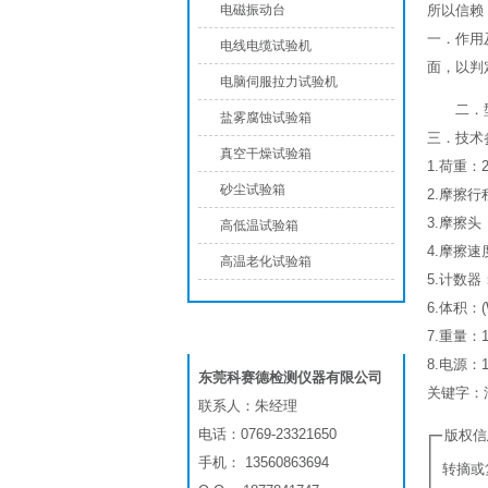
电磁振动台
所以信赖
一．作用
电线电缆试验机
面，以判
电脑伺服拉力试验机
二．型
盐雾腐蚀试验箱
三．技术
真空干燥试验箱
1.荷重：2l
砂尘试验箱
2.摩擦行程
3.摩擦头 
高低温试验箱
4.摩擦速度:
高温老化试验箱
5.计数器：
6.体积：(W
联系我们
7.重量：1
8.电源：1
东莞科赛德检测仪器有限公司
关键字：
联系人：朱经理
电话：0769-23321650
版权信
手机： 13560863694
转摘或