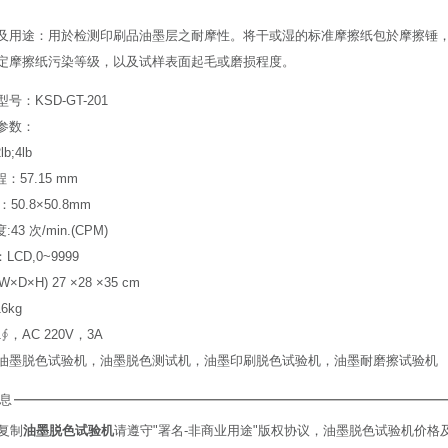
及用途：用於检测印刷品油墨层之耐摩性。将干或湿的标准摩擦纸包於摩擦锤
定摩擦纸污染等级，以及试样表面起毛或磨损程度。
号：KSD-GT-201
参数：
b;4lb
：57.15 mm
：50.8×50.8mm
43 次/min.(CPM)
LCD,0~9999
×D×H) 27 ×28 ×35 cm
6kg
∮，AC 220V，3A
油墨脱色试验机，油墨脱色测试机，油墨印刷脱色试验机，油墨耐磨擦试验机
息
复制
油墨脱色试验机
请遵守"署名-非商业用途"版权协议，油墨脱色试验机价格