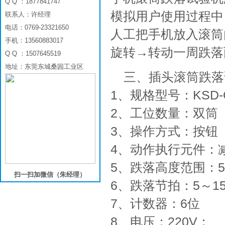
Q Q ：1877841747
模拟用户使用过程中
联系人：许经理
电话：0769-23321650
人工把手机放入滚筒
手机：13560883017
旋转→转动一周跌落
Q Q ：1507645519
地址：东莞东城桑园工业区
三、插头滚筒跌落
1、规格型号：KSD-G
2、工位数量：双筒
3、操作方式：按钮
4、动作执行元件：
5、跌落高度范围：50
扫一扫加微信（朱经理）
6、跌落节拍：5～1
7、计数器：6位
8、电压：220V；