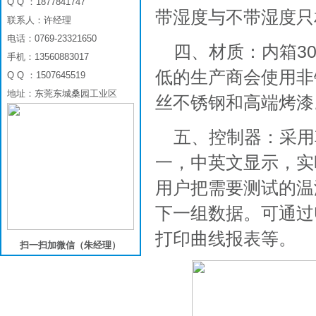
Q Q ：1877841747
带湿度与不带湿度只相
联系人：许经理
电话：0769-23321650
四、材质：内箱3
手机：13560883017
低的生产商会使用非
Q Q ：1507645519
地址：东莞东城桑园工业区
丝不锈钢和高端烤漆
五、控制器：采用韩
一，中英文显示，实
用户把需要测试的温
下一组数据。可通过
打印曲线报表等。
扫一扫加微信（朱经理）