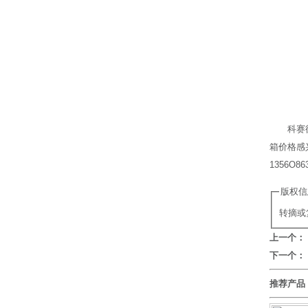
科赛
箱价格感
1356O
版权信
转摘或
上一个：
下一个：
推荐产品