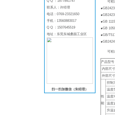
Q Q ：1877841747
可程
联系人：许经理
●GB24
电话：0769-23321650
●GB24
手机：13560883017
●GB 11
Q Q ：1507645519
●GB 1
地址：东莞东城桑园工业区
●GB/T
●GB24
可程
产品型号
内部尺寸(
外部尺寸(
控制
扫一扫加微信（朱经理）
温度
性
温度
能
温度
升温