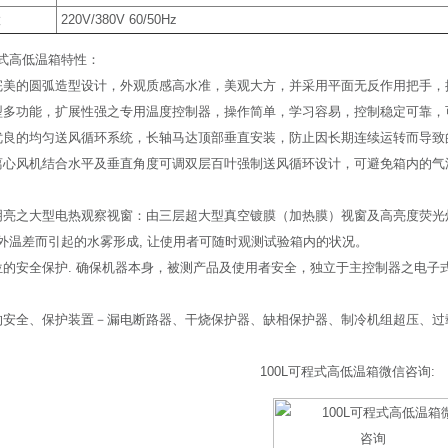
置
220V/380V 60/50Hz
式高低温箱特性：
完美的圆弧造型设计，外观质感高水准，美观大方，并采用平面无反作用把手，
型多功能，扩展性强之专用温度控制器，操作简单，学习容易，控制稳定可靠，
优良的均匀送风循环系统，长轴马达顶部垂直安装，防止因长期连续运转而导致
离心风机结合水平及垂直角度可调双层百叶强制送风循环设计，可避免箱内的气
明亮之大型电热观察视窗：由三层超大型真空镀膜（加热膜）视窗及高亮度荧光
外温差而引起的水雾形成, 让使用者可随时观测试验箱内的状况。
位的安全保护. 确保机器本身，被测产品及使用者安全，独立于主控制器之电子
的安全、保护装置－漏电断路器、干烧保护器、缺相保护器、制冷机组超压、过
100L可程式高低温箱微信咨询: