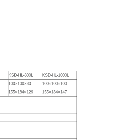
KSD-HL-800L
KSD-HL-1000L
100×100×80
100×100×100
155×184×129
155×184×147