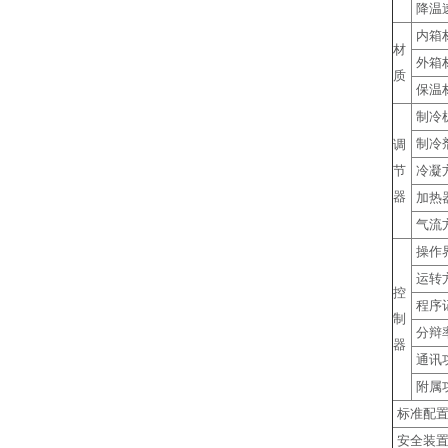
降温
内箱
材
外箱
质
保温
制冷
制冷
调
节
冷凝
器
加热
气流
操作
运转
控
程序
制
分辩
器
通讯
附属
标准配
安全装