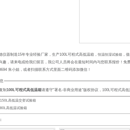
德仪器制造15年专业经验厂家，生产100L可程式高低温箱，
，值
恒温恒湿试验箱
兴趣，请来电或给我们留言，我公司人员将会在最短时间内与您联系报价！免费咨询：电
863694 朱小姐，或者扫描联系方式里面二维码添加微信！
息
复制
100L可程式高低温箱
请遵守"署名-非商业用途"版权协议，100L可程式
150L高低温交变试验箱
80L高低温试验箱
：