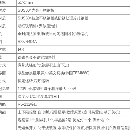
速率
≥1℃/min
材质
SUS304光亮不锈钢板
材质
SUS304拉丝不锈钢板或防锈处理冷扎钢板
材质
超细玻璃棉+聚胺脂泡沫
机
全封闭法国泰康(或半封闭德国谷轮)压缩机
剂
R23/R404A
方式
风冷
器
镍铬合金不锈管加热器
方式
宽带式强迫气流循环(上出下进)
界面
液晶触摸显示屏,中英文切换(韩国TEMI880)
方式
恒定运转,程序运转
记忆量
120组可编程序,每个程序最大999段
率
温度:0.1℃;湿度:0.1%RH
功能
RS-232接口
功能
上下限报警,自诊断,报警显示(故障原因),定时装置(自动开关机)
置
观察窗1个,测试孔1个,样品架2层,荧光灯一个,供水箱1个
置
无熔丝开关,防干烧装置,水系统保护装置,极限高低温保护,温度偏差报