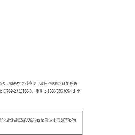
信赖，如果您对科赛德
价格感兴
恒温恒湿试验箱
332165O、手机：1356O863694 朱小
式高低温恒温恒湿试验箱价格及技术问题请咨询