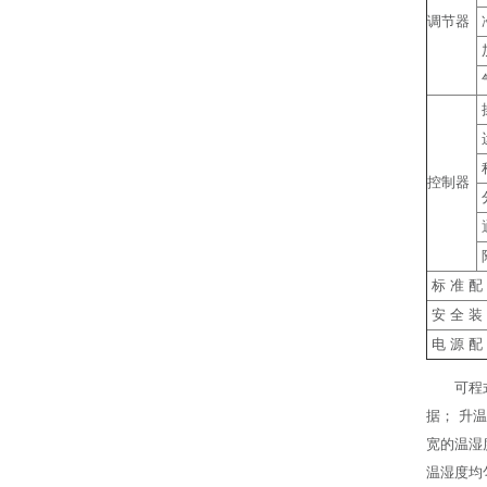
调节器
控制器
标 准 配
安 全 装
电 源 配
可程
据； 升
宽的温湿
温湿度均