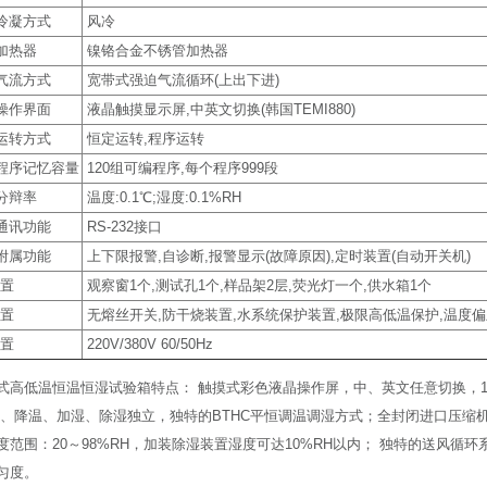
冷凝方式
风冷
加热器
镍铬合金不锈管加热器
气流方式
宽带式强迫气流循环(上出下进)
操作界面
液晶触摸显示屏,中英文切换(韩国TEMI880)
运转方式
恒定运转,程序运转
程序记忆容量
120组可编程序,每个程序999段
分辩率
温度:0.1℃;湿度:0.1%RH
通讯功能
RS-232接口
附属功能
上下限报警,自诊断,报警显示(故障原因),定时装置(自动开关机)
 置
观察窗1个,测试孔1个,样品架2层,荧光灯一个,供水箱1个
 置
无熔丝开关,防干烧装置,水系统保护装置,极限高低温保护,温度偏差
 置
220V/380V 60/50Hz
式高低温恒温恒湿试验箱特点： 触摸式彩色液晶操作屏，中、英文任意切换，1
温、降温、加湿、除湿独立，独特的BTHC平恒调温调湿方式；全封闭进口压缩机
度范围：20～98%RH，加装除湿装置湿度可达10%RH以内； 独特的送风
匀度。