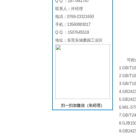
Q Q ：1877841747
联系人：许经理
电话：0769-23321650
手机：13560883017
Q Q ：1507645519
地址：东莞东城桑园工业区
可程
1.GB/T
2.GB/T
3.GB/T
4.GB24
5.GB24
扫一扫加微信（朱经理）
6.MIL-S
7.GB/T2
8.GJB1
9.GB24