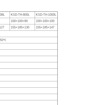
08L
KSD-TH-800L
KSD-TH-1000L
100×100×80
100×100×100
127
155×185×130
155×185×147
150℃