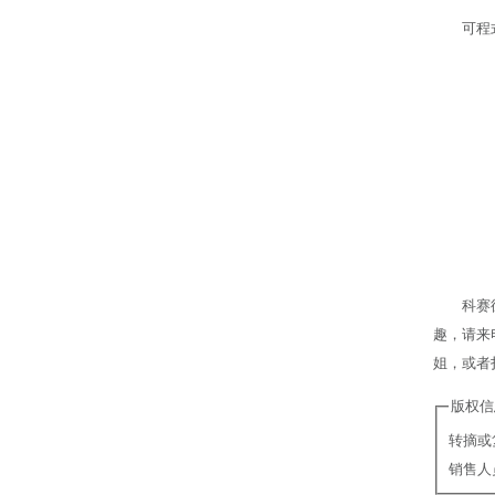
可程
科赛
趣，请来电
姐，或者
版权信
转摘或
销售人