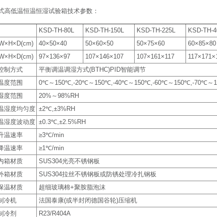
式高低温恒温恒湿试验箱技术参数：
KSD-TH-80L
KSD-TH-150L
KSD-TH-225L
KSD-TH-4
×H×D(cm)
40×50×40
50×60×50
50×75×60
60×85×80
×H×D(cm)
97×136×97
107×146×107
107×161×117
117×171×
控制方式
平衡调温调湿方式(BTHC)PID智能调节
温度范围
0℃～150℃,-20℃～150℃,-40℃～150℃,-60℃～150℃,-70℃～
湿度范围
20%～98%RH
温湿度均匀度
±2℃,±3%RH
温湿度波动度
±0.3℃,±2.5%RH
升温速率
≥3℃/min
降温速率
≥1℃/min
内箱材质
SUS304光亮不锈钢板
外箱材质
SUS304拉丝不锈钢板或防锈处理冷扎钢板
保温材质
超细玻璃棉+聚胺脂泡沫
制冷机
法国泰康(或半封闭德国谷轮)压缩机
制冷剂
R23/R404A