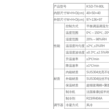
产品型号
KSD-TH-80L
内部尺寸W×H×D(cm)
40×50×40
外部尺寸W×H×D(cm)
97×136×97
控制方式
平衡调温调湿方式(
温度范围
0℃～150℃,-20
湿度范围
20%～98%RH
性能
温湿度均匀度
±2℃,±3%RH
温湿度波动度
±0.3℃,±2.5%R
升温速率
≥3℃/min
降温速率
≥1℃/min
内箱材质
SUS304光亮
材质
外箱材质
SUS304拉丝
保温材质
超细玻璃棉+聚
制冷机
法国泰康(或半
制冷剂
R23/R404A
调节器
冷凝方式
风冷