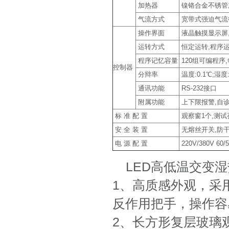
加热器
镍铬合金不锈管
气流方式
宽带式强迫气流循
操作界面
液晶触摸显示屏,中
运转方式
恒定运转,程序
程序记忆容量
120组可编程序,
控制器
分辩率
温度:0.1℃;湿度:
通讯功能
RS-232接口
附属功能
上下限报警,自诊
标 准 配 置
观察窗1个,测试
安 全 装 置
无熔丝开关,防干
电 源 配 置
220V/380V 60/
LED高低温交变
1、高质感外观，采
反作用把手，操作容
2、长方形复层玻璃