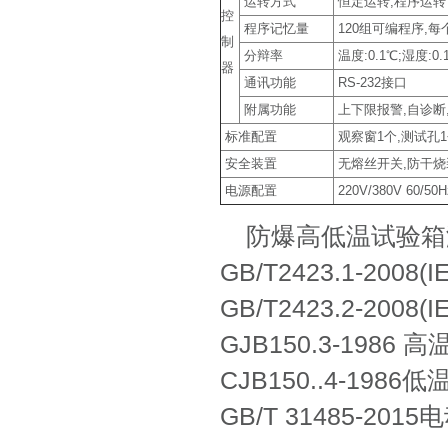
运转方式
恒定运转,程序运转
控
程序记忆量
120组可编程序,每
制
分辩率
温度:0.1℃;湿度:0.
器
通讯功能
RS-232接口
附属功能
上下限报警,自诊断,
标准配置
观察窗1个,测试孔1
安全装置
无熔丝开关,防干烧
电源配置
220V/380V 60/50H
防爆高低温试验箱
GB/T2423.1-2008
GB/T2423.2-2008
GJB150.3-1986 
CJB150..4-1986
GB/T 31485-