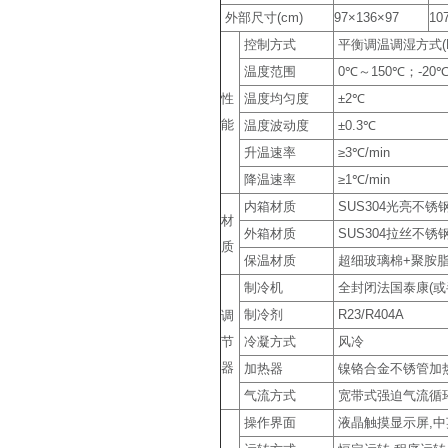
外部尺寸(cm)
97×136×97
10
控制方式
平衡调温调湿方式(B
温度范围
0℃～150℃；-20℃
性
温度均匀度
±2℃
能
温度波动度
±0.3℃
升温速率
≥3℃/min
降温速率
≥1℃/min
内箱材质
SUS304光亮不锈
材
外箱材质
SUS304拉丝不
质
保温材质
超细玻璃棉+聚胺
制冷机
全封闭法国泰康(或
制冷剂
R23/R404A
调
节
冷凝方式
风冷
器
加热器
镍铬合金不锈管加
气流方式
宽带式强迫气流循环
操作界面
液晶触摸显示屏,中英