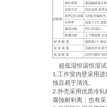
操作界面
液晶触摸显示屏,中
运转方式
恒定运转,程序
程序记忆容量
120组可编程序,
控制器
分辩率
温度:0.1℃;湿度:
通讯功能
RS-232接口
附属功能
上下限报警,自诊
标 准 配 置
观察窗1个,测试
安 全 装 置
无熔丝开关,防干
电 源 配 置
220V/380V 60/
超低湿恒温恒湿试
1.工作室内壁采用
蚀且易于清洗。
2.外壳采用优质冷
腐蚀耐剥离；也有采用