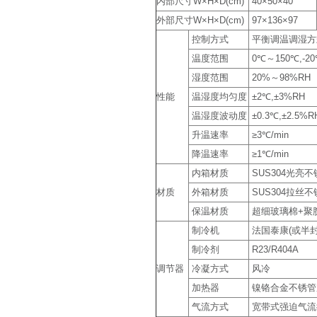
内部尺寸W×H×D(cm)
40×50×40
外部尺寸W×H×D(cm)
97×136×97
控制方式
平衡调温调湿方式
温度范围
0℃～150℃,-20
湿度范围
20%～98%RH
性能
温湿度均匀度
±2℃,±3%RH
温湿度波动度
±0.3℃,±2.5%R
升温速率
≥3℃/min
降温速率
≥1℃/min
内箱材质
SUS304光亮
材质
外箱材质
SUS304拉丝
保温材质
超细玻璃棉+聚
制冷机
法国泰康(或半
制冷剂
R23/R404A
调节器
冷凝方式
风冷
加热器
镍铬合金不锈管
气流方式
宽带式强迫气流