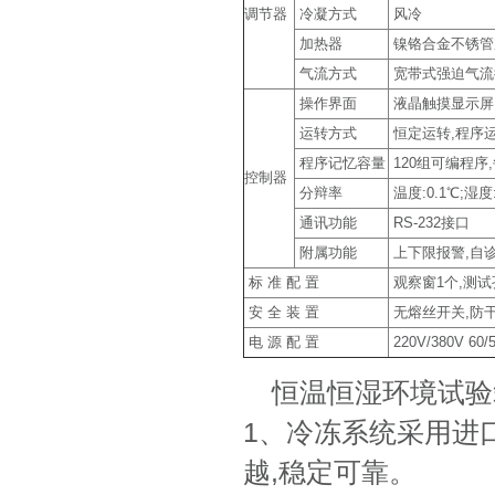
调节器
冷凝方式
风冷
加热器
镍铬合金不锈管
气流方式
宽带式强迫气流
操作界面
液晶触摸显示屏,中
运转方式
恒定运转,程序
程序记忆容量
120组可编程序,
控制器
分辩率
温度:0.1℃;湿度:
通讯功能
RS-232接口
附属功能
上下限报警,自诊
标 准 配 置
观察窗1个,测试
安 全 装 置
无熔丝开关,防干
电 源 配 置
220V/380V 60/
恒温恒湿环境试验
1、冷冻系统采用进
越,稳定可靠。