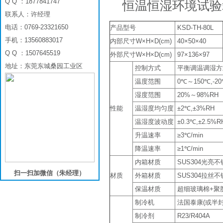
Q Q ：1877841747
恒温恒湿环境试验
联系人：许经理
电话：0769-23321650
产品型号
KSD-TH-80L
手机：13560883017
内部尺寸W×H×D(cm)
40×50×40
Q Q ：1507645519
外部尺寸W×H×D(cm)
97×136×97
地址：东莞东城桑园工业区
控制方式
平衡调温调湿方式
温度范围
0℃～150℃,-20
湿度范围
20%～98%RH
性能
温湿度均匀度
±2℃,±3%RH
温湿度波动度
±0.3℃,±2.5%R
升温速率
≥3℃/min
降温速率
≥1℃/min
内箱材质
SUS304光亮
扫一扫加微信（朱经理）
材质
外箱材质
SUS304拉丝
保温材质
超细玻璃棉+聚
制冷机
法国泰康(或半
制冷剂
R23/R404A