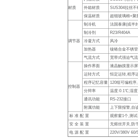
材质
外箱材质
SUS304拉丝
保温材质
超细玻璃棉+聚
制冷机
法国泰康(或半
制冷剂
R23/R404A
调节器
冷凝方式
风冷
加热器
镍铬合金不锈管
气流方式
宽带式强迫气流
操作界面
液晶触摸显示屏,中
运转方式
恒定运转,程序
程序记忆容量
120组可编程序
控制器
分辩率
温度:0.1℃;湿度:
通讯功能
RS-232接口
附属功能
上下限报警,自诊
标 准 配 置
观察窗1个,测试
安 全 装 置
无熔丝开关,防干
电 源 配 置
220V/380V 60/