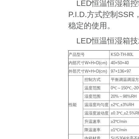
LED恒温恒湿箱
P.I.D.方式控制
稳定的使用。
LED恒温恒湿箱
产品型号
KSD-TH-80L
内部尺寸W×H×D(cm)
40×50×40
外部尺寸W×H×D(cm)
97×136×97
控制方式
平衡调温调湿方式
温度范围
0℃～150℃,-20
湿度范围
20%～98%RH
性能
温湿度均匀度
±2℃,±3%RH
温湿度波动度
±0.3℃,±2.5%R
升温速率
≥3℃/min
降温速率
≥1℃/min
内箱材质
SUS304光亮