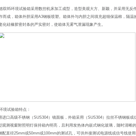
德双85环境试验箱采用数控机床加工成型，造型美观大方、新颖，并采用无反
作而成，箱体外胆采用A3钢板喷塑。箱体外与内胆之间填充超细保温棉，隔温
老化硅橡胶密封条的严实密封，使箱体无雾气泄漏现象产生。
5环境试验箱特点：
采用进口高级不锈钢（SUS304）镜面板，外箱采用（SUS304）拉丝不锈钢
大型观测视窗附照明灯保持箱内明亮，且利用发热体内嵌式钢化玻璃，随时清晰
左侧配直径25mm或50mm或100mm的测试孔，可供外接测试电源线或信号线使