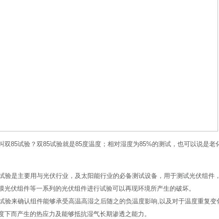
叫双85试验？双85试验就是85度温度；相对湿度为85%的测试，也可以说是
5试验是主要用与光伏行业，及太阳能行业的必备测试设备，用于测试光伏组件
膜光伏组件等一系列的光伏组件进行试验可以再现环境所产生的破坏。
5试验来确认组件能够承受高温高湿之后随之的负温度影响,以及对于温度重复
度下而产生的热应力及能够抵抗湿气长期渗透之能力。