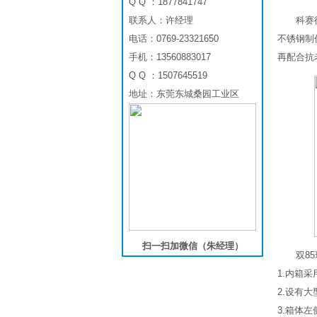
Q Q ：1877841747
联系人：许经理
科赛
电话：0769-23321650
不锈钢制
手机：13560883017
再配合抗
Q Q ：1507645519
地址：东莞东城桑园工业区
扫一扫加微信（朱经理）
双8
1.内箱
2.设有
3.箱体