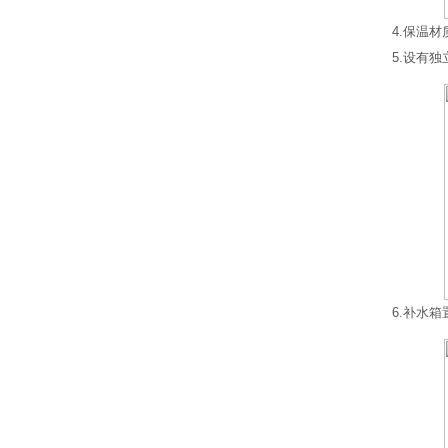
4.保温
5.设有
6.补水