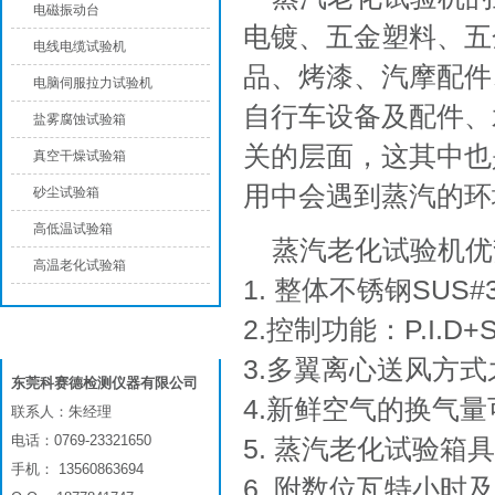
电磁振动台
电镀、五金塑料、五
电线电缆试验机
品、烤漆、汽摩配件
电脑伺服拉力试验机
自行车设备及配件、
盐雾腐蚀试验箱
关的层面，这其中也
真空干燥试验箱
用中会遇到蒸汽的环
砂尘试验箱
高低温试验箱
蒸汽老化试验机优
高温老化试验箱
1. 整体不锈钢SUS
2.控制功能：P.I.D
联系我们
3.多翼离心送风方
东莞科赛德检测仪器有限公司
4.新鲜空气的换气
联系人：朱经理
电话：0769-23321650
5. 蒸汽老化试验箱
手机： 13560863694
6. 附数位瓦特小