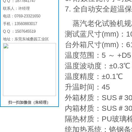
Q Q ：1877841747
7. 全自动安全超
联系人：许经理
电话：0769-23321650
蒸汽老化试验机​
手机：13560883017
Q Q ：1507645519
测试蓝尺寸(mm)：100×5
地址：东莞东城桑园工业区
台外箱尺寸(mm)：610×
温度范围：5 ～ +D5
温度波动度：±0.3℃
温度精度：±0.1℃
升温时间：45
外箱材质：SUS＃3
扫一扫加微信（朱经理）
内箱材质：SUS＃3
隔热材质：PU玻璃
统加热系统：铬钢条