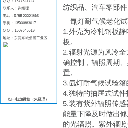
Q Q ：1877841747
纺织品、汽车零部件
联系人：许经理
电话：0769-23321650
氙灯耐气候老化试
手机：13560883017
1.外壳为冷轧钢板
Q Q ：1507645519
地址：东莞东城桑园工业区
板。
2.辐射光源为风冷
确控制，辐照周期、
置。
3.氙灯耐气候试验
4.独特的抽屉式试
扫一扫加微信（朱经理）
5.装有紫外辐照传
能量下降及时做出修
的光辐照。紫外辐照