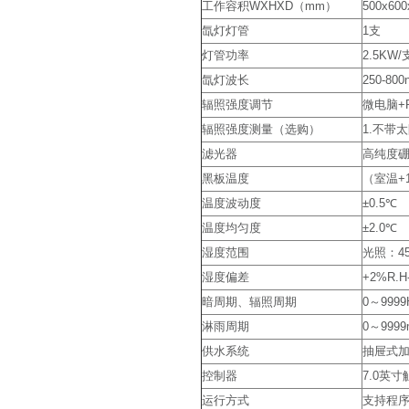
工作容积WXHXD（mm）
500x600
氙灯灯管
1支
灯管功率
2.5KW/
氙灯波长
250-800
辐照强度调节
微电脑+
辐照强度测量（选购）
1.不带
滤光器
高纯度硼
黑板温度
（室温+
温度波动度
±0.5℃
温度均匀度
±2.0℃
湿度范围
光照：45
湿度偏差
+2%R.H
暗周期、辐照周期
0～999
淋雨周期
0～999
供水系统
抽屉式
控制器
7.0英
运行方式
支持程