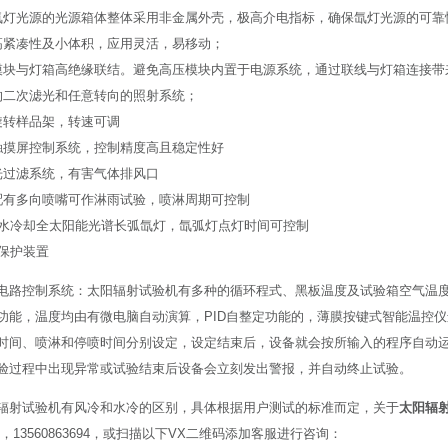
氙灯光源的光源箱体整体采用非金属外壳，极高介电指标，确保氙灯光源的可靠
高紧凑性及小体积，应用灵活，易移动；
模块与灯箱高绝缘联结。避免高压模块内置于电源系统，通过联线与灯箱连接带
的二次滤光和任意转向的照射系统；
旋转样品架，转速可调
触摸屏控制系统，控制精度高且稳定性好
光过滤系统，有害气体排风口
配有多向喷嘴可作淋雨试验，喷淋周期可控制
用水冷却全太阳能光谱长弧氙灯，氙弧灯点灯时间可控制
种保护装置
电路控制系统：太阳辐射试验机有多种的循环程式、黑板温度及试验箱空气温
功能，温度均由有微电脑自动演算，PID自整定功能的，薄膜按键式智能温控
时间、喷淋和停喷时间分别设定，设定结束后，设备就会按所输入的程序自动
验过程中出现异常或试验结束后设备会立刻发出警报，并自动终止试验。
辐射试验机有风冷和水冷的区别，具体根据用户测试的标准而定，关于
太阳辐
650，13560863694，或扫描以下VX二维码添加客服进行咨询：