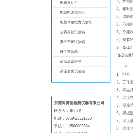
3、水喷
电磁振动台
4、相对
电线电缆试验机
5、试验
电脑伺服拉力试验机
6、不规
7、价廉
盐雾腐蚀试验箱
8、安装
真空干燥试验箱
9、氙弧
砂尘试验箱
谱提供保
高低温试验箱
三、
高温老化试验箱
1、型号：K
2、工作室尺
3、样品托
联系我们
4、温度范
东莞科赛德检测仪器有限公司
5、湿度范
联系人：朱经理
6、黑板温
电话：0769-23321650
7、温度波
手机： 13560863694
8、温度均