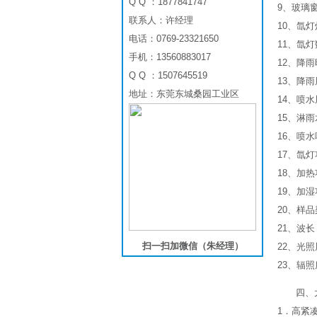
Q Q ：1877841747
9、玻璃
联系人：许经理
10、氙
电话：0769-23321650
11、氙
手机：13560883017
12、降雨
Q Q ：1507645519
13、降雨
地址：东莞东城桑园工业区
14、喷水周
15、淋雨水
16、喷水
17、氙灯
18、加热
19、加湿
20、样品
21、波长：
扫一扫加微信（朱经理）
22、光照
23、辐照
四、
1．高紧