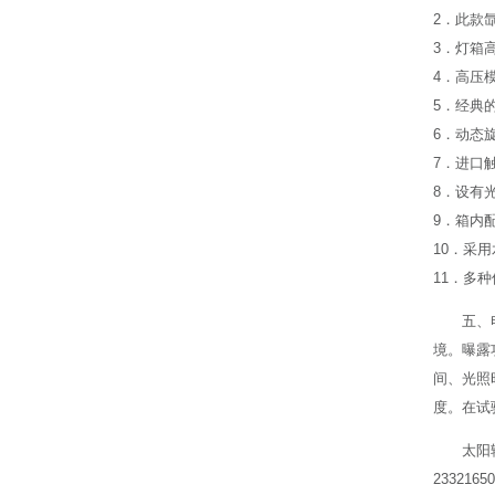
2．此款
3．灯箱
4．高压
5．经典
6．动态
7．进口
8．设有
9．箱内
10．采
11．多
五、
境。曝露
间、光照
度。在试
太阳
23321