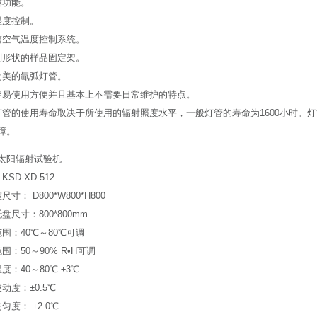
淋功能。
湿度控制。
箱空气温度控制系统。
则形状的样品固定架。
物美的氙弧灯管。
容易使用方便并且基本上不需要日常维护的特点。
灯管的使用寿命取决于所使用的辐射照度水平，一般灯管的寿命为1600小时。
障。
太阳辐射试验机
SD-XD-512
寸： D800*W800*H800
盘尺寸：800*800mm
围：40℃～80℃可调
围：50～90% R•H可调
度：40～80℃ ±3℃
动度：±0.5℃
匀度： ±2.0℃