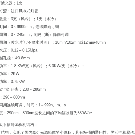
窗滤光器：1套
灯灯源：进口风冷式灯管
灯数量：3支（风冷）；1支（水冷）
时间：0～9999min，连续降雨可调
周期：0～240min，间隔（断）降雨可调
期（喷水时间/不喷水时间）：18min/102min或12min/48min
压：0.12～0.15Mpa
嘴孔径：Ф0.8mm
功率：1.8 KW/支（风冷）；6.0KW/支（水冷）；
功率：2KW
功率：0.75KW
架与灯距离：230～280mm
290～800nm
周期连续可调，时间：1～999h、m、s
度：290nm—800nm波长之间的平均辐照度为550W/㎡
太阳辐射试验机结构：
凑结构，实现了国内氙灯光源箱体的小体积，具有极强的通用性、灵活性和易移