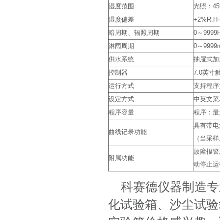
湿度范围
光照：45
湿度偏差
+2%R.H-
暗周期、辐照周期
0～999
淋雨周期
0～9999
供水系统
抽屉式加
控制器
7.0英
运行方式
支持程序
设定方式
中英文菜
程序容量
程序：最
具有带电
曲线记录功能
（当采样
故障报警
附属功能
动停止运
科赛德仪器制造专
化试验箱、沙尘试验