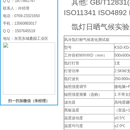
其他: GB/T12831(
Q Q ：1877841747
联系人：许经理
ISO11341 ISO4892 
电话：0769-23321650
手机：13560883017
氙灯日晒气候实验
Q Q ：1507645519
地址：东莞东城桑园工业区
风冷氙灯耐气候老化测试箱
型号
KSD-XD-
工作容积WXHXD（mm）
500x600
氙灯灯管
1支
灯管功率
2.5KW/
氙灯波长
250-800
辐照强度调节
微电脑+
辐照强度测量（选购）
1.不带
扫一扫加微信（朱经理）
滤光器
高纯度硼
黑板温度
（室温+1
温度波动度
±0.5℃
温度均匀度
±2.0℃