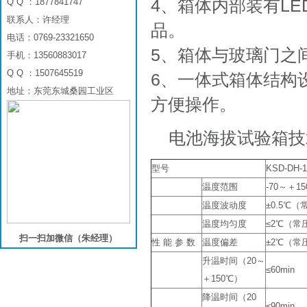
4、箱体内部装有L
Q Q ：1877841747
联系人：许经理
品。
电话：0769-23321650
5、箱体与玻璃门之
手机：13560883017
Q Q ：1507645519
6、一体式箱体结构
地址：东莞东城桑园工业区
方便操作。
电池海拔试验箱技
型号
KSD-DH-1
温度范围
-70～＋15
温度波动度
±0.5℃
温度均匀度
≤2℃（常
扫一扫加微信（朱经理）
性 能 参 数
温度偏差
±2℃（常
升温时间（20～
≤60min
＋150℃）
降温时间（20
≤90min