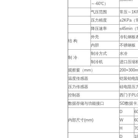
～-60℃）
气压范围
常压～1K
压力精度
±2KPa（
降压速率
≤45min
外壳
冷轧钢板
结 构
内胆
不锈钢板
制冷方式
水冷
制 冷
制冷机
进口压缩
观察窗（mm）
200×30
温度传感器
铠装铂电
压力传感器
硅电阻压
控制器
西门子PL
数据存储与功能接口
SD数据卡、
D
6
内部尺寸(mm)
W
6
H
7
D
1