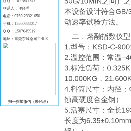
50G/10MIN之
Q Q ：1877841747
联系人：许经理
本设备设计符合GB/36
电话：0769-23321650
动速率试验方法。
手机：13560883017
Q Q ：1507645519
二．熔融指数仪型
地址：东莞东城桑园工业区
1.型号：KSD-C-900
2.温控范围：常温–4
3.标准负荷：0.325K
10.000KG，21.60
4.料筒尺寸：内径：Ф
蚀高硬度合金钢）
扫一扫加微信（朱经理）
5.活塞尺寸：全长1
长度为6.35±0.10