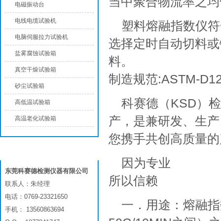
当中聚合物流率之均
电磁振动台
电线电缆试验机
塑料熔融指数仪符合
电脑伺服拉力试验机
选择定时自动切料或键切
盐雾腐蚀试验箱
料。
真空干燥试验箱
制造规范:ASTM-D123
砂尘试验箱
科赛德（KSD）
高低温试验箱
产，是兼研发、生产
高温老化试验箱
您携手共创高质量的
联系我们
因为专业
东莞科赛德检测仪器有限公司
所以信赖
联系人：朱经理
电话：0769-23321650
一．用途：熔融指
手机： 13560863694