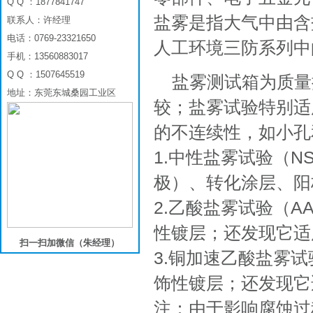
Q Q ：1877841747
盐雾是指大气中由含
联系人：许经理
电话：0769-23321650
人工环境三防系列中
手机：13560883017
Q Q ：1507645519
盐雾测试箱为质量
地址：东莞东城桑园工业区
较；盐雾试验特别适
的不连续性，如小孔
1.中性盐雾试验（
极）、转化涂层、阳
2.乙酸盐雾试验（A
性镀层；还发现它适
扫一扫加微信（朱经理）
3.铜加速乙酸盐雾试
饰性镀层；还发现它
注：由于影响腐蚀过