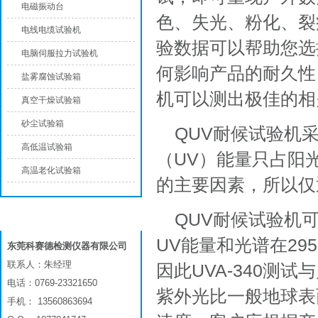
电磁振动台
色、失光、粉化、裂
电线电缆试验机
验数据可以帮助您选
电脑伺服拉力试验机
何影响产品的耐久性
盐雾腐蚀试验箱
机可以测出极佳的相
真空干燥试验箱
砂尘试验箱
QUV耐候试验机
高低温试验箱
（UV）能量只占阳
高温老化试验箱
的主要因素，所以仅
QUV耐候试验机
联系我们
UV能量和光谱在29
东莞科赛德检测仪器有限公司
联系人：朱经理
因此UVA-340测
电话：0769-23321650
紫外光比一般地球表
手机： 13560863694