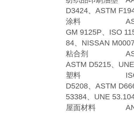
D3424、ASTM F19
涂料 ASTM D37
GM 9125P、ISO 11
84、NISSAN M0007
粘合剂 ASTM C1
ASTM D5215、UNE 
塑料 ISO 4892
D5208、ASTM D666
53384、UNE 53.10
屋面材料 ANSI/RM