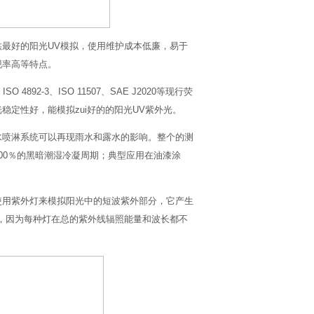
最好的阳光UV模拟，使用维护成本低廉，易于
现率高等特点。
SO 4892-3、ISO 11507、SAE J2020等现行荧
定性好，能模拟zui好的的阳光UV紫外光。
水喷淋系统可以再现雨水和露水的影响。整个的测
00％的黑暗潮湿冷凝周期；典型应用在油漆涂
使用紫外灯来模拟阳光中的短波紫外部分，它产生
，因为每种灯在总的紫外线辐照能量和波长都不