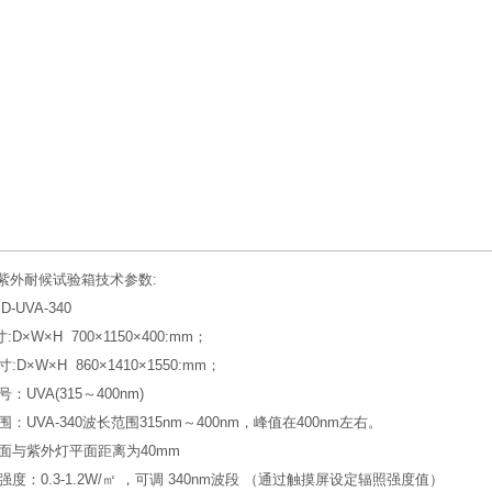
紫外耐候试验箱技术参数:
-UVA-340
:D×W×H 700×1150×400:mm；
寸:D×W×H 860×1410×1550:mm；
号：UVA(315～400nm)
范围：UVA-340波长范围315nm～400nm，峰值在400nm左右。
表面与紫外灯平面距离为40mm
计强度：0.3-1.2W/㎡ ，可调 340nm波段 （通过触摸屏设定辐照强度值）