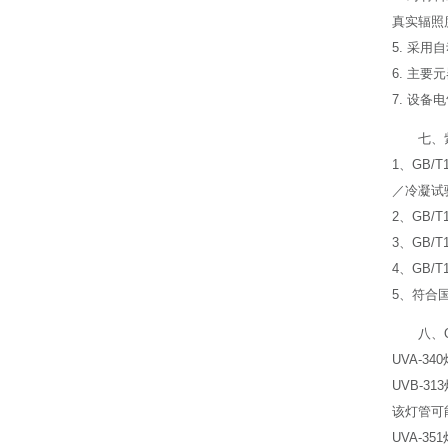
真实辐照
5. 采
6. 主
7. 设
七、
1、GB
／冷凝试
2、GB/T1
3、GB
4、GB/
5、符合国
八、
UVA-3
UVB-
该灯管可
UVA-