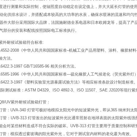
度进行测量和实际控制，使辐照度自动稳定在设定值上，并大大延长灯管的使
用自动化供排水设计，并搭配成本较高的大功率的水汞，确保水喷淋的流速和均匀
要元器件大部分采用国际大品牌，法国施耐德全系电器和日本欧姆龙等，提高了产
备电气部分的安装和配线按照国际电工标准执行。
紫外耐候试验箱符合标准:
/T14552-2008《中华人民共和国国家标准–机械工业产品用塑料、涂料、橡
验方法。
6422.3-1997 GB/T16585-96 相关分析方法。
/T16585-1996《中华人民共和国国家标准—硫化橡胶人工气候老化（荧光紫外
T16422.3-1997《塑料实验室光源暴露试验方法》等相应标准条款设计制造标准
际测试标准：ASTM D4329、ISO 4892-3、ISO 11507、SAE J2020等
Q8/UV紫外耐候试验箱灯管：
40灯管：UVA-340 灯管可极好地模拟太阳光中的短波紫外光，即从365 纳米到太
313灯管：UVB-313 灯管发出的短波紫外光比通常照射在地球表面的太阳紫外
能会对某些材料造成不符合实际的破坏。UVB-313 灯管主要用于质量控制和
351灯管：模拟透过窗玻璃的阳光紫外光，它对于测试室内材料的老化蕞为有效。