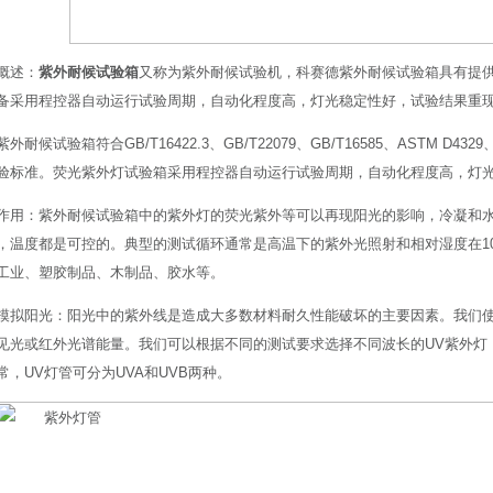
概述：
紫外耐候试验箱
又称为紫外耐候试验机，科赛德紫外耐候试验箱具有提供
备采用程控器自动运行试验周期，自动化程度高，灯光稳定性好，试验结果重
外耐候试验箱符合GB/T16422.3、GB/T22079、GB/T16585、ASTM D4329、I
验标准。荧光紫外灯试验箱采用程控器自动运行试验周期，自动化程度高，灯光稳
作用：紫外耐候试验箱中的紫外灯的荧光紫外等可以再现阳光的影响，冷凝和
，温度都是可控的。典型的测试循环通常是高温下的紫外光照射和相对湿度在1
工业、塑胶制品、木制品、胶水等。
模拟阳光：阳光中的紫外线是造成大多数材料耐久性能破坏的主要因素。我们
见光或红外光谱能量。我们可以根据不同的测试要求选择不同波长的UV紫外灯
常，UV灯管可分为UVA和UVB两种。