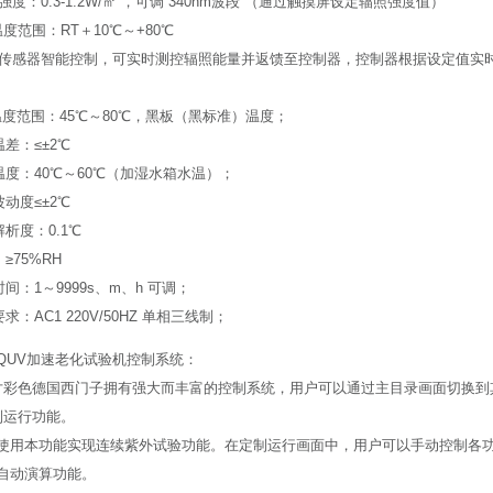
计强度：0.3-1.2W/㎡ ，可调 340nm波段 （通过触摸屏设定辐照强度值）
度范围：RT＋10℃～+80℃
照度传感器智能控制，可实时测控辐照能量并返馈至控制器，控制器根据设定值实
照温度范围：45℃～80℃，黑板（黑标准）温度；
温差：≤±2℃
凝温度：40℃～60℃（加湿水箱水温）；
波动度≤±2℃
解析度：0.1℃
：≥75%RH
验时间：1～9999s、m、h 可调；
要求：AC1 220V/50HZ 单相三线制；
QUV加速老化试验机控制系统：
寸彩色德国西门子拥有强大而丰富的控制系统，用户可以通过主目录画面切换到
制运行功能。
使用本功能实现连续紫外试验功能。在定制运行画面中，用户可以手动控制各
自动演算功能。