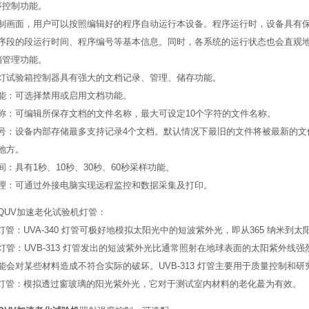
序控制功能。
制画面，用户可以按照编辑好的程序自动运行本设备。程序运行时，设备具有
序段的段运行时间、程序编号等基本信息。同时，各系统的运行状态也会直观
档管理功能。
灯试验箱控制器具有强大的文档记录、管理、储存功能。
能：可选择禁用或启用文档功能。
称：可编辑所保存文档的文件名称，最大可设定10个字符的文件名称。
号：设备内部存储最多支持记录4个文档。默认情况下最旧的文件将被最新的文
地方。
间：具有1秒、10秒、30秒、60秒采样功能。
理：可通过外接电脑实现远程监控和数据采集及打印。
QUV加速老化试验机灯管：
40灯管：UVA-340 灯管可极好地模拟太阳光中的短波紫外光，即从365 纳米到太
313灯管：UVB-313 灯管发出的短波紫外光比通常照射在地球表面的太阳紫外
能会对某些材料造成不符合实际的破坏。UVB-313 灯管主要用于质量控制和
351灯管：模拟透过窗玻璃的阳光紫外光，它对于测试室内材料的老化蕞为有效。