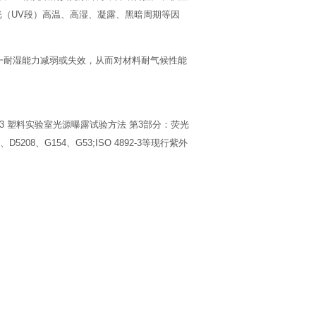
（UV段）高温、高湿、凝露、黑暗周期等因
一耐湿能力减弱或失效，从而对材料耐气候性能
22.3 塑料实验室光源曝露试验方法 第3部分：荧光
D5208、G154、G53;ISO 4892-3等现行紫外