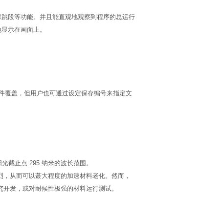
保跳段等功能。并且能直观地观察到程序的总运行
地显示在画面上。
件覆盖，但用户也可通过设定保存编号来指定文
阳光截止点 295 纳米的波长范围。
线强烈，从而可以蕞大程度的加速材料老化。然而，
研究开发，或对耐候性极强的材料运行测试。