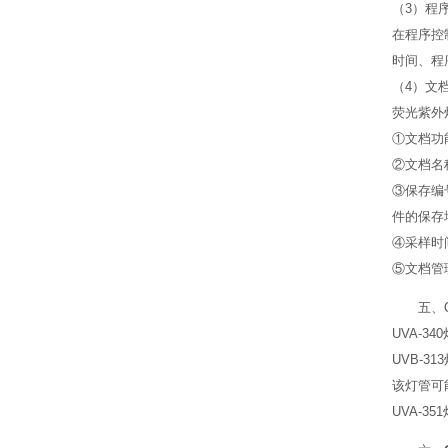
（3）程
在程序控
时间、程
（4）文
荧光紫外
①文档功
②文档名
③保存编
件的保存
④采样时
⑤文档管
五、
UVA-3
UVB-
该灯管可
UVA-