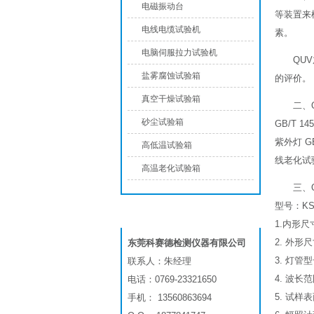
电磁振动台
等装置来
电线电缆试验机
素。
电脑伺服拉力试验机
QU
盐雾腐蚀试验箱
的评价。
真空干燥试验箱
二、
砂尘试验箱
GB/T 
紫外灯 GB
高低温试验箱
线老化试
高温老化试验箱
三、
型号：KSD
联系我们
1.内形尺寸
2. 外形尺
东莞科赛德检测仪器有限公司
3. 灯管型
联系人：朱经理
4. 波长
电话：0769-23321650
5. 试样
手机： 13560863694