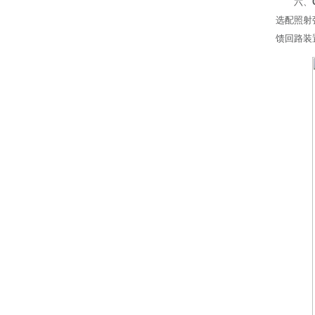
六、
选配照射
馈回路装