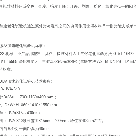
模拟对材料造成变色、亮度、强度下降；开裂、剥落、粉化、氧化等损害的阳光
V加速老化试验机通过紫外光与湿气之间的协同作用使得材料单一耐光能力或单
QUV加速老化试验机标准：
14522 机械工业产品用塑料、涂料、橡胶材料人工气候老化试验方法 GB/T 164
/T 16585 硫化橡胶人工气候老化(荧光紫外灯)试验方法 ASTM D4329、D4587、
验标准.
QUV加速老化试验机技术参数:
-UVA-340
:D×W×H 700×1150×400:mm；
寸:D×W×H 860×1410×1550:mm；
号：UVA(315～400nm)
范围：UVA-340波长范围315nm～400nm，峰值在400nm左右。
表面与紫外灯平面距离为40mm