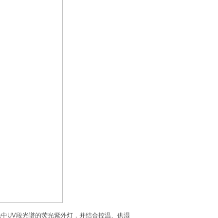
光中UV段光谱的荧光紫外灯，并结合控温、供湿