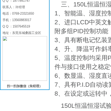
Q Q ：1877841747
三、150L恒温恒
联系人：许经理
1、智能温、湿度控
电话：0769-23321650
手机：13560883017
2、进口LCD中英文
Q Q ：1507645519
附多组PID控制功能
地址：东莞东城桑园工业区
3、具有断电记忆装
4、升、降温可作斜
5、温度控制均采用P
件与接口使用之稳定
6、数显温、湿度直
7、具有P.I.D自
扫一扫加微信（朱经理）
8、在设定或运转中
150L恒温恒湿试