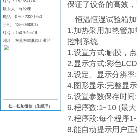
Q Q ：1877841747
保证了设备的高效，
联系人：许经理
电话：0769-23321650
恒温恒湿试验箱加
手机：13560883017
1.加热采用加热管
Q Q ：1507645519
控制系统
地址：东莞东城桑园工业区
1.设置方式:触摸，
2.显示方式:彩色L
3.设定、显示分辨率:温度
4.图形显示:完整显
5.设置参数保存时间
6.程序数:1~10 (最
扫一扫加微信（朱经理）
7.程序段:每个程序1
8.能自动提示用户