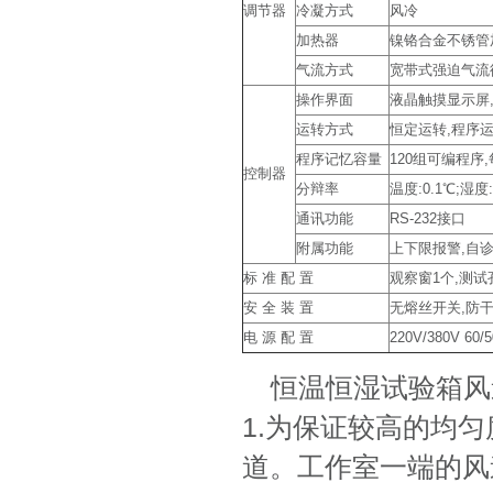
调节器
冷凝方式
风冷
加热器
镍铬合金不锈管
气流方式
宽带式强迫气流
操作界面
液晶触摸显示屏,中
运转方式
恒定运转,程序
程序记忆容量
120组可编程序,
控制器
分辩率
温度:0.1℃;湿度:
通讯功能
RS-232接口
附属功能
上下限报警,自诊
标 准 配 置
观察窗1个,测试
安 全 装 置
无熔丝开关,防干
电 源 配 置
220V/380V 60/
恒温恒湿试验箱风
1.为保证较高的均
道。工作室一端的风