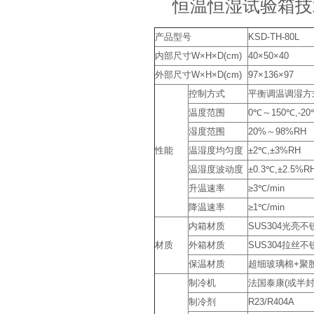
恒温恒湿试验箱技
产品型号
KSD-TH-80L
内部尺寸W×H×D(cm)
40×50×40
外部尺寸W×H×D(cm)
97×136×97
控制方式
平衡调温调湿方式
温度范围
0℃～150℃,-20
湿度范围
20%～98%RH
性能
温湿度均匀度
±2℃,±3%RH
温湿度波动度
±0.3℃,±2.5%R
升温速率
≥3℃/min
降温速率
≥1℃/min
内箱材质
SUS304光亮
材质
外箱材质
SUS304拉丝
保温材质
超细玻璃棉+聚
制冷机
法国泰康(或半
制冷剂
R23/R404A