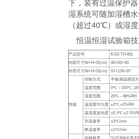
下，装有过温保护器
湿系统可随加湿槽水
（超过40℃）或湿
恒温恒湿试验箱技
产品型号
KSD-TH-80L
内部尺寸W×H×D(cm)
40×50×40
外部尺寸W×H×D(cm)
97×136×97
控制方式
平衡调温调湿方式
温度范围
0℃～150℃,-20
湿度范围
20%～98%RH
性能
温湿度均匀度
±2℃,±3%RH
温湿度波动度
±0.3℃,±2.5%R
升温速率
≥3℃/min
降温速率
≥1℃/min
内箱材质
SUS304光亮