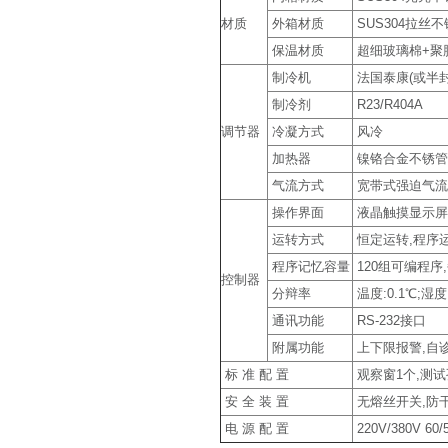
材质
外箱材质
SUS304拉丝
保温材质
超细玻璃棉+聚
制冷机
法国泰康(或半
制冷剂
R23/R404A
调节器
冷凝方式
风冷
加热器
镍铬合金不锈管
气流方式
宽带式强迫气流
操作界面
液晶触摸显示屏,中
运转方式
恒定运转,程序
程序记忆容量
120组可编程序
控制器
分辩率
温度:0.1℃;湿度:
通讯功能
RS-232接口
附属功能
上下限报警,自诊
标 准 配 置
观察窗1个,测试
安 全 装 置
无熔丝开关,防干
电 源 配 置
220V/380V 60/