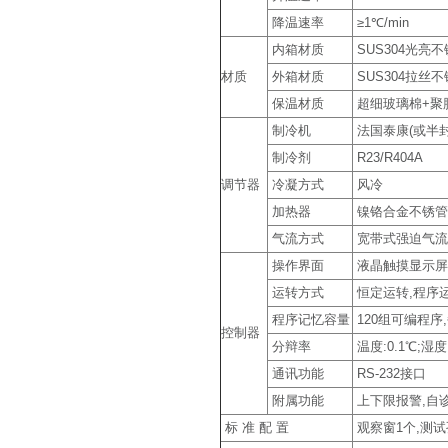
降温速率
≥1℃/min
内箱材质
SUS304光亮
材质
外箱材质
SUS304拉丝
保温材质
超细玻璃棉+聚
制冷机
法国泰康(或半
制冷剂
R23/R404A
调节器
冷凝方式
风冷
加热器
镍铬合金不锈管
气流方式
宽带式强迫气流
操作界面
液晶触摸显示屏,中
运转方式
恒定运转,程序
程序记忆容量
120组可编程序
控制器
分辩率
温度:0.1℃;湿度:
通讯功能
RS-232接口
附属功能
上下限报警,自诊
标 准 配 置
观察窗1个,测试