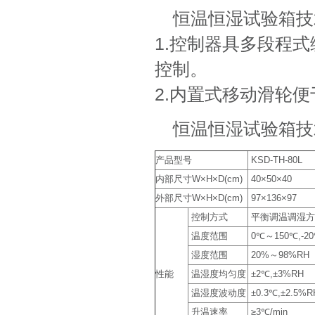
恒温恒湿试验箱技
1.控制器具多段程式编
控制。
2.内置式移动滑轮
恒温恒湿试验箱技
产品型号
KSD-TH-80L
内部尺寸W×H×D(cm)
40×50×40
外部尺寸W×H×D(cm)
97×136×97
控制方式
平衡调温调湿方式
温度范围
0℃～150℃,-20
湿度范围
20%～98%RH
性能
温湿度均匀度
±2℃,±3%RH
温湿度波动度
±0.3℃,±2.5%R
升温速率
≥3℃/min