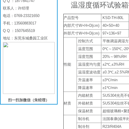
Q Q ：1877841747
温湿度循环试验箱
联系人：许经理
电话：0769-23321650
产品型号
KSD-TH-80L
手机：13560883017
内部尺寸W×H×D(cm)
40×50×40
Q Q ：1507645519
外部尺寸W×H×D(cm)
97×136×97
地址：东莞东城桑园工业区
控制方式
平衡调温调湿方式
温度范围
0℃～150℃,-20
湿度范围
20%～98%RH
性能
温湿度均匀度
±2℃,±3%RH
温湿度波动度
±0.3℃,±2.5%R
升温速率
≥3℃/min
降温速率
≥1℃/min
内箱材质
SUS304光亮
扫一扫加微信（朱经理）
材质
外箱材质
SUS304拉丝
保温材质
超细玻璃棉+聚
制冷机
法国泰康(或半
制冷剂
R23/R404A