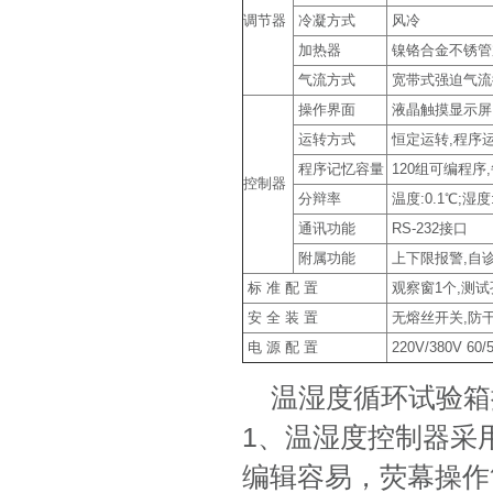
调节器
冷凝方式
风冷
加热器
镍铬合金不锈管
气流方式
宽带式强迫气流
操作界面
液晶触摸显示屏,中
运转方式
恒定运转,程序
程序记忆容量
120组可编程序,
控制器
分辩率
温度:0.1℃;湿度:
通讯功能
RS-232接口
附属功能
上下限报警,自诊
标 准 配 置
观察窗1个,测试
安 全 装 置
无熔丝开关,防干
电 源 配 置
220V/380V 60/
温湿度循环试验箱
1、温湿度控制器采
编辑容易，荧幕操作