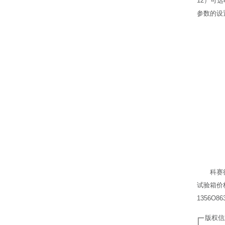
12）可
参数的设
科赛
试验箱价
1356O
版权信