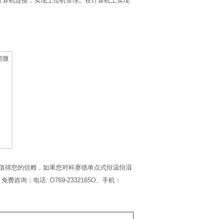
配与计算机连接，实现上位机管理。在计算机上实现
值得您的信赖，如果您对科赛德单点式恒温恒湿
：电话: O769-2332165O、手机：