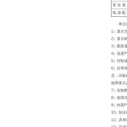
安 全 装
电 源 配
单点
1）显示
2）显示精
3）图形
4）温度P
5）控制
6）自带
态，试验
故障显示
7）实验
8）故障
9）内置
10）制
11）具