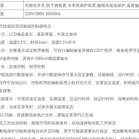
 置
无熔丝开关,防干烧装置,水系统保护装置,极限高低温保护,温度偏差
 置
220V/380V 60/50Hz
式恒温恒湿试验箱控制器特点：
方式：LCD液晶显示，真彩界面，中英文操作
度：温度0.1℃，时间1min，湿度0.1%R.H
显示：完整显示设定程序曲线，可自行编制修改并储存120个程序，每条程序可设置
V值再传输，具有4~200mA模拟量输出
迷失：定值控制、程序控制
锂电池进行数据备份，并进行数据保存可显示设定参数、试验曲线、运行时间、
程序可自动运行。控制程序的编制采用人机对话方式，仅需设定温度、时间就
及报警。
数据显示：可现实设定温度、实测温度、总运行时间、段运行时间、段剩余时间
信息：当发生异常时，记录并显示故障状态
PLC功能，直接驱动各执行元件，逻辑运算有PLC完成
冷机工控自动控制：根据不同的实验条件，自动选择制冷机工作状态
有断电保护功能和来电自动开启功能，用于可根据需要自行设定，包括断电有来