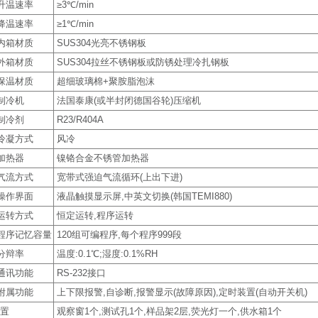
升温速率
≥3℃/min
降温速率
≥1℃/min
内箱材质
SUS304光亮不锈钢板
外箱材质
SUS304拉丝不锈钢板或防锈处理冷扎钢板
保温材质
超细玻璃棉+聚胺脂泡沫
制冷机
法国泰康(或半封闭德国谷轮)压缩机
制冷剂
R23/R404A
冷凝方式
风冷
加热器
镍铬合金不锈管加热器
气流方式
宽带式强迫气流循环(上出下进)
操作界面
液晶触摸显示屏,中英文切换(韩国TEMI880)
运转方式
恒定运转,程序运转
程序记忆容量
120组可编程序,每个程序999段
分辩率
温度:0.1℃;湿度:0.1%RH
通讯功能
RS-232接口
附属功能
上下限报警,自诊断,报警显示(故障原因),定时装置(自动开关机)
 置
观察窗1个,测试孔1个,样品架2层,荧光灯一个,供水箱1个