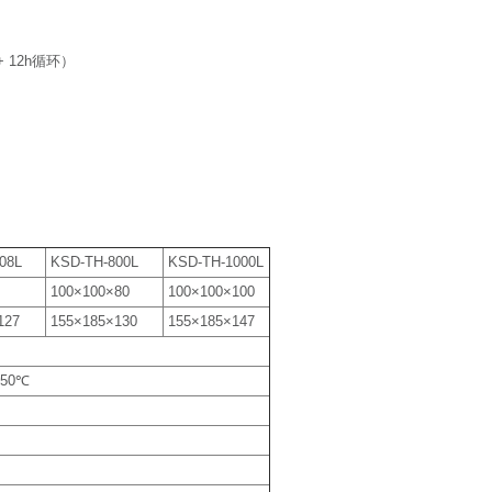
+ 12h循环）
08L
KSD-TH-800L
KSD-TH-1000L
100×100×80
100×100×100
127
155×185×130
155×185×147
150℃