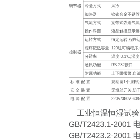
调节器
冷凝方式
风冷
加热器
镍铬合金不锈管
气流方式
宽带式强迫气流
操作界面
液晶触摸显示屏,中
运转方式
恒定运转,程序
程序记忆容量
120组可编程序,
控制器
分辩率
温度:0.1℃;湿度:
通讯功能
RS-232接口
附属功能
上下限报警,自诊
标 准 配 置
观察窗1个,测试
安 全 装 置
无熔丝开关,防干
电 源 配 置
220V/380V 60/
工业恒温恒湿试验
GB/T2423.1-2
GB/T2423.2-2