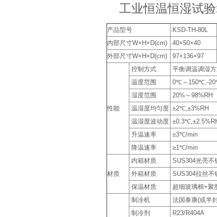
工业恒温恒湿试验
产品型号
KSD-TH-80L
内部尺寸W×H×D(cm)
40×50×40
外部尺寸W×H×D(cm)
97×136×97
控制方式
平衡调温调湿方式
温度范围
0℃～150℃,-20
湿度范围
20%～98%RH
性能
温湿度均匀度
±2℃,±3%RH
温湿度波动度
±0.3℃,±2.5%R
升温速率
≥3℃/min
降温速率
≥1℃/min
内箱材质
SUS304光亮
材质
外箱材质
SUS304拉丝
保温材质
超细玻璃棉+聚
制冷机
法国泰康(或半
制冷剂
R23/R404A