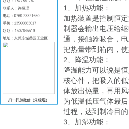
Q Q ：1877841747
1、加热功能：
联系人：许经理
电话：0769-23321650
加热装置是控制恒定
手机：13560883017
制器会输出电压给继
Q Q ：1507645519
通，接触器吸合，电
地址：东莞东城桑园工业区
把热量带到箱内，使
2、降温功能：
降温能力可以说是恒
核心件，把吸入的低
体放出热量，再用风
为低温低压气体最后
扫一扫加微信（朱经理）
过程，达到制冷目的
3、加湿功能：