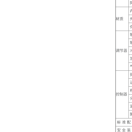
材质
调节器
控制器
标 准 配
安 全 装