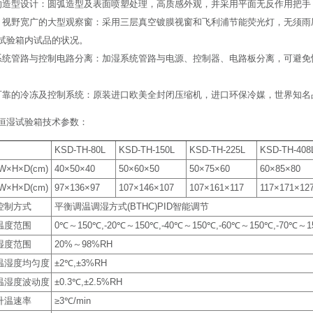
的造型设计：圆弧造型及表面喷塑处理，高质感外观，并采用平面无反作用把手
，视野宽广的大型观察窗：采用三层真空镀膜视窗和飞利浦节能荧光灯，无须雨
试验箱内试品的状况。
系统管路与控制电路分离：加湿系统管路与电源、控制器、电路板分离，可避免
可靠的冷冻及控制系统：原装进口欧美全封闭压缩机，进口环保冷媒，世界知名
恒湿试验箱技术参数：
KSD-TH-80L
KSD-TH-150L
KSD-TH-225L
KSD-TH-408
×H×D(cm)
40×50×40
50×60×50
50×75×60
60×85×80
×H×D(cm)
97×136×97
107×146×107
107×161×117
117×171×12
控制方式
平衡调温调湿方式(BTHC)PID智能调节
温度范围
0℃～150℃,-20℃～150℃,-40℃～150℃,-60℃～150℃,-70℃～1
湿度范围
20%～98%RH
温湿度均匀度
±2℃,±3%RH
温湿度波动度
±0.3℃,±2.5%RH
升温速率
≥3℃/min