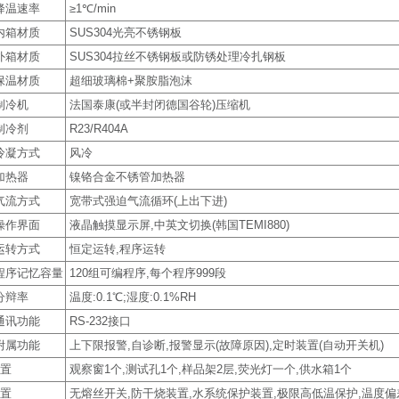
降温速率
≥1℃/min
内箱材质
SUS304光亮不锈钢板
外箱材质
SUS304拉丝不锈钢板或防锈处理冷扎钢板
保温材质
超细玻璃棉+聚胺脂泡沫
制冷机
法国泰康(或半封闭德国谷轮)压缩机
制冷剂
R23/R404A
冷凝方式
风冷
加热器
镍铬合金不锈管加热器
气流方式
宽带式强迫气流循环(上出下进)
操作界面
液晶触摸显示屏,中英文切换(韩国TEMI880)
运转方式
恒定运转,程序运转
程序记忆容量
120组可编程序,每个程序999段
分辩率
温度:0.1℃;湿度:0.1%RH
通讯功能
RS-232接口
附属功能
上下限报警,自诊断,报警显示(故障原因),定时装置(自动开关机)
 置
观察窗1个,测试孔1个,样品架2层,荧光灯一个,供水箱1个
 置
无熔丝开关,防干烧装置,水系统保护装置,极限高低温保护,温度偏差