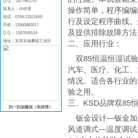
Q Q ：1877841747
操作简单，程序编编
联系人：许经理
电话：0769-23321650
行及设定程序曲线。
手机：13560883017
及提供排除故障方法
Q Q ：1507645519
地址：东莞东城桑园工业区
二、应用行业：
双85恒温恒湿试
汽车、医疗、化工、
情况。适合各行业的
验之用。
三、KSD品牌双8
扫一扫加微信（朱经理）
钣金设计—钣金加
风道调式—温度调试