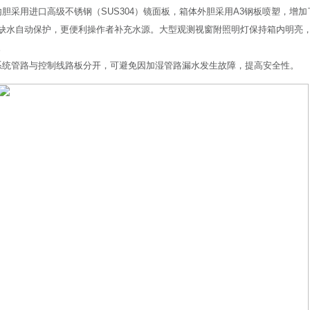
内胆采用进口高级不锈钢（SUS304）镜面板，箱体外胆采用A3钢板喷塑，增
缺水自动保护，更便利操作者补充水源。大型观测视窗附照明灯保持箱内明亮
。
系统管路与控制线路板分开，可避免因加湿管路漏水发生故障，提高安全性。