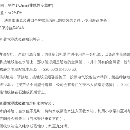
时间：平均1℃/min(非线性空载时)
偏差：≤±2%RH
缩机：法国泰康原装进口全密式压缩机,制冷效果更佳，使用寿命更长！
:环保冷媒R404A；
恒温恒湿试验箱知识补充：
方法配电，注意电源容量，切莫多部机器同时使用同一处电源，以免產生压降
如你将接地线接在水管上，那水管必须是通地的金属管，（并非所有的金属管，皆
规格表之电源配线电压為：∮220 50或者∮380 50。
后部接地端，请接地，接地线必须妥善施工，按照电气设备技术準则，第叁种接地
电线径為：（按产品不同型号选择，公司会有专门的技术人员指导选择）。 2.52、4.02
勿将接地线接在石油或瓦斯管上。
恒温恒湿试验箱
加湿用水的安装：
湿用水的补给，当水位不足时，将纯水或蒸馏水注入回收水箱，利用小水泵抽至补
查保养阀是否有关上（与水管路垂直方向）。
先将回收水箱注入纯水或蒸馏水，约至九分满。