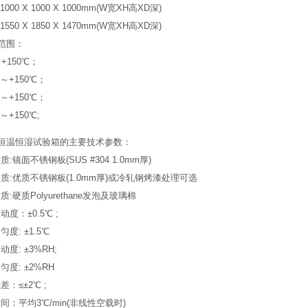
000 X 1000 X 1000mm(W宽XH高XD深)
550 X 1850 X 1470mm(W宽XH高XD深)
范围：
+150℃；
 ～+150℃；
 ～+150℃；
 ～+150℃;
恒温恒湿试验箱的主要技术参数：
质:镜面不锈钢板(SUS #304 1.0mm厚)
材质:优质不锈钢板(1.0mm厚)或冷轧钢烤漆处理可选
质:硬质Polyurethane发泡及玻璃棉
动度：±0.5℃ ;
匀度: ±1.5℃
动度: ±3%RH;
匀度: ±2%RH
差：≤±2℃ ;
时间：平均3℃/min(非线性空载时)